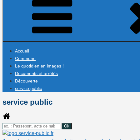
Accueil
Commune
Le quotidien en images !
Documents et arrêtés
Découverte
service public
service public