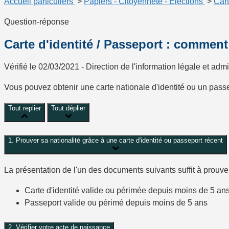
Accueil particuliers
>
Papiers - Citoyenneté - Élections
>
Cart
Question-réponse
Carte d'identité / Passeport : comment
Vérifié le 02/03/2021 - Direction de l'information légale et admi
Vous pouvez obtenir une carte nationale d'identité ou un passe
Tout replier
Tout déplier
1. Prouver sa nationalité grâce à une carte d'identité ou passeport récent
La présentation de l'un des documents suivants suffit à prouver
Carte d'identité valide ou périmée depuis moins de 5 an
Passeport valide ou périmé depuis moins de 5 ans
2. Vérifier votre acte de naissance