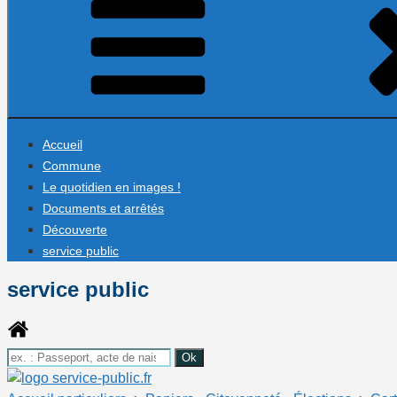
Accueil
Commune
Le quotidien en images !
Documents et arrêtés
Découverte
service public
service public