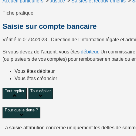
Accueil particuliers
>
Justice
>
Saisies et recouvrements
>
S
Fiche pratique
Saisie sur compte bancaire
Vérifié le 01/04/2023 - Direction de l'information légale et admi
Si vous devez de l'argent, vous êtes
débiteur
. Un commissaire 
(ou plusieurs de vos comptes) pour rembourser en partie ou en 
Vous êtes débiteur
Vous êtes créancier
Tout replier
Tout déplier
Pour quelle dette ?
La
saisie-attribution
concerne uniquement les dettes de sommes