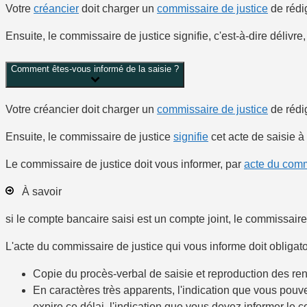
Votre
créancier
doit charger un
commissaire de justice
de rédi
Ensuite, le commissaire de justice
signifie
, c'est-à-dire délivre
Comment êtes-vous informé de la saisie ?
Votre créancier doit charger un
commissaire de justice
de rédi
Ensuite, le commissaire de justice
signifie
cet
acte de saisie
à 
Le commissaire de justice doit vous informer, par
acte du comm
À savoir
si le compte bancaire saisi est un compte joint, le commissaire
L'acte du commissaire de justice qui vous informe doit obligato
Copie du procès-verbal de saisie et reproduction des ren
En caractères très apparents, l'indication que vous pouve
expire ce délai, l'indication que vous devez informer le