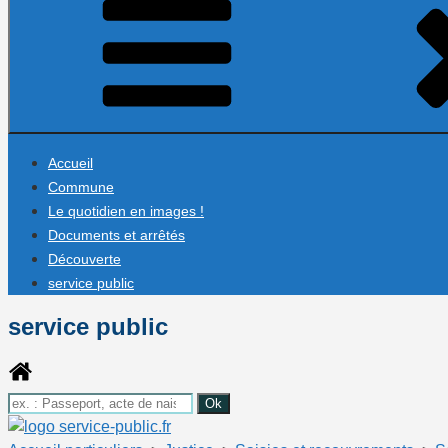
Accueil
Commune
Le quotidien en images !
Documents et arrêtés
Découverte
service public
service public