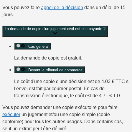
Vous pouvez faire
appel de la décision
dans un délai de 15
jours.
La demande de copie d'un jugement civil est-elle payante ?
Cas général
La demande de copie est
gratuit
.
Devant le tribunal de commerce
Le coût d'une copie d'une décision est de
4.03 €
TTC si
l'envoi est fait par courrier postal. En cas de
transmission électronique, le coût est de
4.71 €
TTC.
Vous pouvez demander une
copie exécutoire
pour faire
exécuter
un jugement et/ou une
copie simple
(copie
conforme) pour tous les autres usages. Dans certains cas,
seul un
extrait
peut être délivré.