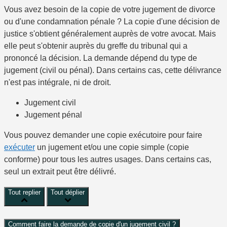
Vous avez
besoin
de la
copie
de votre
jugement de divorce
ou d'une
condamnation pénale
? La copie d'une décision de
justice s'obtient
généralement
auprès de
votre avocat
. Mais
elle peut s'obtenir auprès du
greffe du tribunal
qui a
prononcé
la décision. La demande dépend du
type de
jugement
(
civil
ou pénal). Dans
certains cas
, cette délivrance
n'est
pas intégrale
,
ni de droit
.
Jugement civil
Jugement pénal
Vous pouvez demander une
copie exécutoire
pour faire
exécuter
un jugement
et/ou
une
copie simple
(copie
conforme) pour tous les autres usages. Dans
certains cas
,
seul un
extrait
peut être délivré.
Tout replier
Tout déplier
Comment faire la demande de copie d'un jugement civil ?