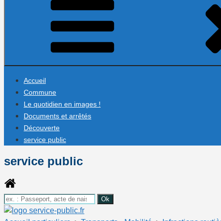
Accueil
Commune
Le quotidien en images !
Documents et arrêtés
Découverte
service public
service public