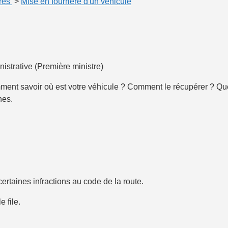
ères
>
Mise en fourrière d'un véhicule
nistrative (Première ministre)
mment savoir où est votre véhicule ? Comment le récupérer ? Que
hes.
ertaines infractions au code de la route.
 file.